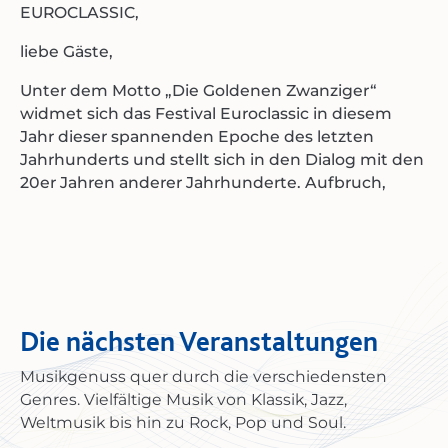
EUROCLASSIC,
liebe Gäste,
Unter dem Motto „Die Goldenen Zwanziger“
widmet sich das Festival Euroclassic in diesem
Jahr dieser spannenden Epoche des letzten
Jahrhunderts und stellt sich in den Dialog mit den
20er Jahren anderer Jahrhunderte. Aufbruch,
künstlerische Innovation und gesellschaftliche
Veränderungen. Expressionismus, Dadaismus und
Neue Sachlichkeit prägten Kunst und Literatur.
Werke wie die Dreigroschenoper standen für
gesellschaftskritisches Theater, während Jazz,
Charleston und Chanson die Tanzsäle und Varietés
Die nächsten Veranstaltungen
eroberten. Autor:innen wie Kästner, Kaléko,
Tucholsky oder Thomas Mann gaben ihrer Zeit
Musikgenuss quer durch die verschiedensten
eine Stimme.
Genres. Vielfältige Musik von Klassik, Jazz,
Weltmusik bis hin zu Rock, Pop und Soul.
Euroclassic greift 2026 die kreative Energie, die