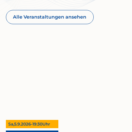
Vielfalt und die Spannungsfelder dieser Epoche
auf – mit Musik, die den Geist der „Goldenen
Zwanziger“ lebendig werden lässt. Erleben Sie mit
Alle Veranstaltungen ansehen
uns ein Festival zwischen Eleganz und
Experiment, zwischen Charleston und Chanson,
zwischen Avantgarde und großer Bühne.
Zwischen gestern und heute.
Wir freuen uns auf Sie!
Mehr lesen
Sa,
5.9.2026
-
19:30
Uhr