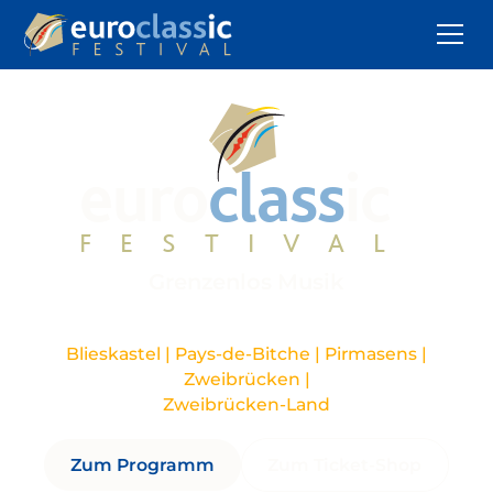
euro
class
ic
FESTIVAL
Grenzenlos Musik
September bis November
Blieskastel | Pays-de-Bitche | Pirmasens |
Zweibrücken |
Zweibrücken-Land
Zum Programm
Zum Ticket-Shop