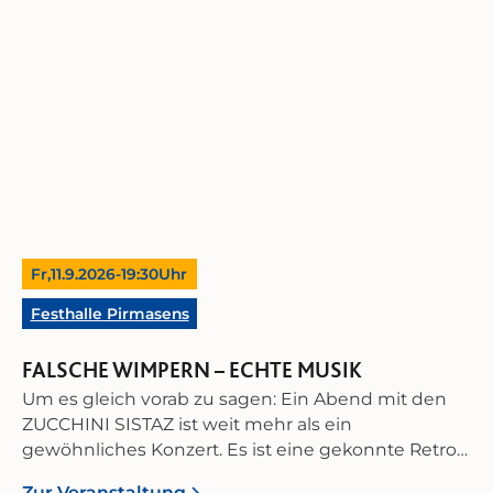
Fernsehen belegen seinen internationalen Erfolg.‍
schwungvollen Rhythmen der 20er und 30er Jahre
Auch über 50 Jahre nach der Gründung begeistert
und feiern Sie das Leben in einer seiner schönsten
das O.P.S.O. sein Publikum mit mitreißender
Formen – der Bewegung. Zusammen mit Lindy
Energie und zeitloser Musikalität – eine lebendige
Hop Saarbrücken soll die barocke Blieskasteler
Zeitreise in eine Epoche voller Rhythmus, Eleganz
Altstadt zum Tanzen gebracht werden. Machen Sie
und Lebensfreude.
mit und erfreuen Sie sich zusätzlich an dem
Angebot des Wein- und Käsemarkts.
Fr,
11.9.2026
-
19:30
Uhr
Festhalle Pirmasens
FALSCHE WIMPERN – ECHTE MUSIK
Um es gleich vorab zu sagen: Ein Abend mit den
ZUCCHINI SISTAZ ist weit mehr als ein
gewöhnliches Konzert. Es ist eine gekonnte Retro-
Inszenierung, in der virtuose Musikalität,
Zur Veranstaltung