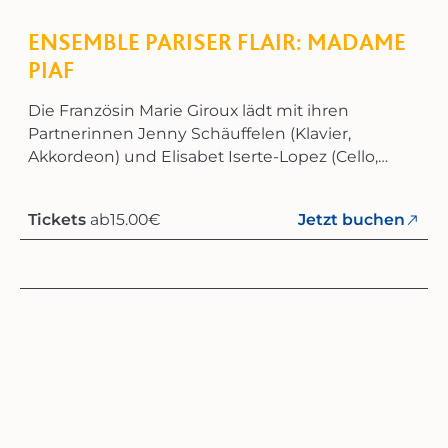
ENSEMBLE PARISER FLAIR: MADAME
PIAF
Die Französin Marie Giroux lädt mit ihren
Partnerinnen Jenny Schäuffelen (Klavier,
Akkordeon) und Elisabet Iserte-Lopez (Cello,
Geige) zu einer erstaunlichen wie humorvollen
Entdeckungstour durch das Liebesleben von
Tickets
ab
15.00
€
Jetzt buchen
Edith Piaf ein. Sie singen, spielen und erzählen in
einem mitreißenden Abendprogramm vom
Charakter der größten aller
Chansonsängerinnen. Dabei zeichnen sie
musikalisch ihren Weg anhand der Männer an
ihrer Seite – von Charles Aznavour bis Gilbert
Bécaud.