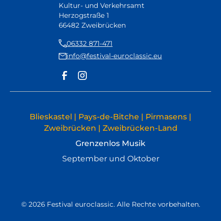
als 2.500 Konzerte sowie Auftritte bei
Kultur- und Verkehrsamt
renommierten Festivals und in Radio und
Herzogstraße 1
Fernsehen belegen seinen internationalen
66482 Zweibrücken
Erfolg.‍ Auch über 50 Jahre nach der Gründung
06332 871-471
begeistert das O.P.S.O. sein Publikum mit
info@festival-euroclassic.eu
mitreißender Energie und zeitloser Musikalität –
eine lebendige Zeitreise in eine Epoche voller
Rhythmus, Eleganz und Lebensfreude.
Blieskastel | Pays-de-Bitche | Pirmasens |
Zweibrücken | Zweibrücken-Land
Grenzenlos Musik
September und Oktober
© 2026 Festival euroclassic. Alle Rechte vorbehalten.