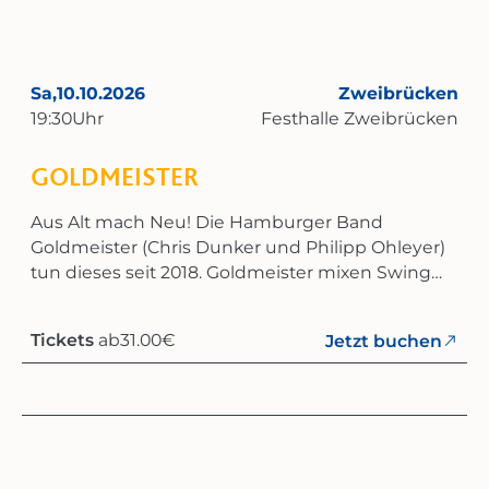
Sa,
10.10.2026
Zweibrücken
19:30
Uhr
Festhalle Zweibrücken
GOLDMEISTER
Aus Alt mach Neu! Die Hamburger Band
Goldmeister (Chris Dunker und Philipp Ohleyer)
tun dieses seit 2018. Goldmeister mixen Swing
der Goldenen Zwanziger à la Gatsby mit
dem deutschen Hip Hop der Neuzeit. Das
Tickets
ab
31.00
€
Jetzt buchen
Ergebnis fühlt sich an, als hätten Goldmeister ein
Elixier gefunden, das seit mindestens zwanzig
Jahren auf der Hand liegt, aber niemand zu
greifen wagte. Denn wie von Zauberhand
verbinden sich die Songs aus der Feder von
Peter Fox, den Fanta 4, Fettes Brot, Jan Delay