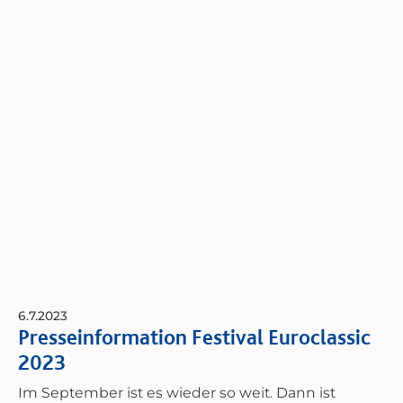
liegen im Kultur- und Verkehrsamt in der
Maxstraße 1 aus und werden in den kommenden
Tagen auch in den Geschäften der Innenstadt
verteilt. Außerdem stehen sie unter
www.zweibruecken.de/kultur zum Download
bereit. Die neue Festival-Website mit neuem Look
wird zudem in den kommenden Tagen online
gehen. Hier erwarten die User neben der
Programmvorstellung und dem Ticket-Shop
weitere Inhalte wie die Vorstellung der
Partnerregionen und Rückblicke zu vergangenen
Festivals.
6.7.2023
Presseinformation Festival Euroclassic
2023
Im September ist es wieder so weit. Dann ist