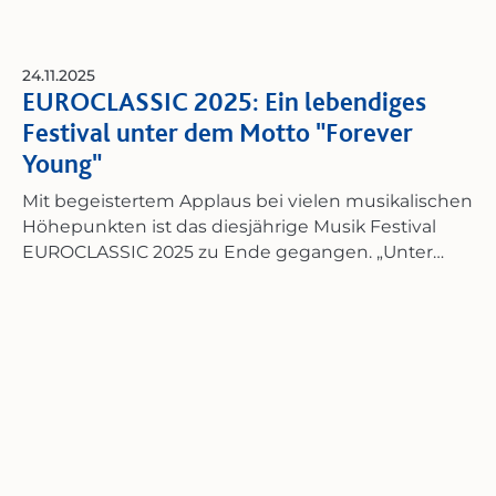
24.11.2025
EUROCLASSIC 2025: Ein lebendiges
Festival unter dem Motto "Forever
Young"
Mit begeistertem Applaus bei vielen musikalischen
Höhepunkten ist das diesjährige Musik Festival
EUROCLASSIC 2025 zu Ende gegangen. „Unter
dem Motto "Forever Young" hat das
grenzüberschreitende Festival in den
vergangenen Wochen wieder einmal gezeigt, wie
zeitlos die Kraft unterschiedlichster Musikstile sein
kann. Jung im Geist, offen für Neues aber ohne die
musikalische Grundidee des Festivals zu verlieren",
resümiert Festivalleiter Thilo Huble die
diesjährigen 30 Konzerte. Insgesamt7.704 Gäste
wurden bei den Konzerten gezählt. Dazu kommen