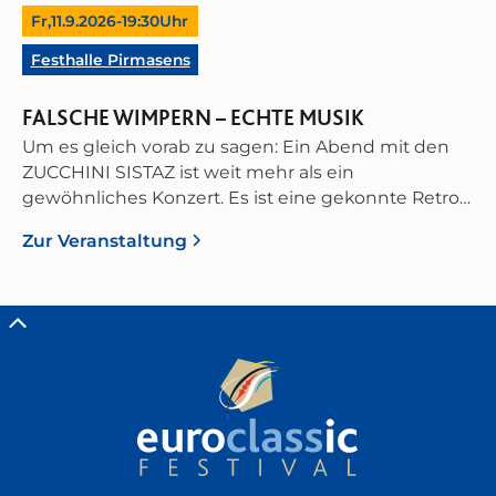
Fr,
11.9.2026
-
19:30
Uhr
Festhalle Pirmasens
FALSCHE WIMPERN – ECHTE MUSIK
Um es gleich vorab zu sagen: Ein Abend mit den
ZUCCHINI SISTAZ ist weit mehr als ein
gewöhnliches Konzert. Es ist eine gekonnte Retro-
Inszenierung, in der virtuose Musikalität,
Zur Veranstaltung
humorvolle Unterhaltung und Zeitgeist zu einer
perfekt abgestimmten Bühnenshow
verschmelzen. In ihrem vierten Bühnenprogramm
„Falsche Wimpern – Echte Musik“ demonstrieren
die drei Künstlerinnen aus der Swing-Metropole
Münster eindrucksvoll, wie man aus drei
Musikerinnen eine ganze Big Band macht! Das
vielfältige Repertoire der Multiinstrumentalistinnen
umfasst Swing, Jazz, Chansons und Couplets,
präsentiert mit erstklassigem, mehrstimmigem