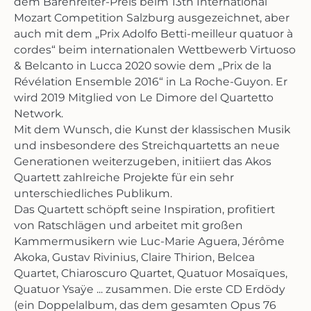
dem Bärenreiter-Preis beim 13th International
Mozart Competition Salzburg ausgezeichnet, aber
auch mit dem „Prix Adolfo Betti-meilleur quatuor à
cordes“ beim internationalen Wettbewerb Virtuoso
& Belcanto in Lucca 2020 sowie dem „Prix de la
Révélation Ensemble 2016“ in La Roche-Guyon. Er
wird 2019 Mitglied von Le Dimore del Quartetto
Network.
Mit dem Wunsch, die Kunst der klassischen Musik
und insbesondere des Streichquartetts an neue
Generationen weiterzugeben, initiiert das Akos
Quartett zahlreiche Projekte für ein sehr
unterschiedliches Publikum.
Das Quartett schöpft seine Inspiration, profitiert
von Ratschlägen und arbeitet mit großen
Kammermusikern wie Luc-Marie Aguera, Jérôme
Akoka, Gustav Rivinius, Claire Thirion, Belcea
Quartet, Chiaroscuro Quartet, Quatuor Mosaïques,
Quatuor Ysaÿe ... zusammen. Die erste CD Erdödy
(ein Doppelalbum, das dem gesamten Opus 76