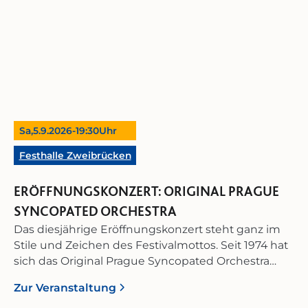
Sa,
5.9.2026
-
19:30
Uhr
Festhalle Zweibrücken
ERÖFFNUNGSKONZERT: ORIGINAL PRAGUE
SYNCOPATED ORCHESTRA
Das diesjährige Eröffnungskonzert steht ganz im
Stile und Zeichen des Festivalmottos. Seit 1974 hat
sich das Original Prague Syncopated Orchestra
(O.P.S.O.) der authentischen und historisch
Zur Veranstaltung
fundierten Interpretation des amerikanischen Jazz,