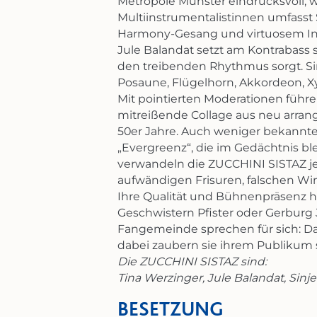
Metropole Münster eindrucksvoll, w
Multiinstrumentalistinnen umfasst
Harmony-Gesang und virtuosem Ins
Jule Balandat setzt am Kontrabass
den treibenden Rhythmus sorgt. Sin
Posaune, Flügelhorn, Akkordeon, Xyl
Mit pointierten Moderationen füh
mitreißende Collage aus neu arrang
50er Jahre. Auch weniger bekannte
„Evergreenz“, die im Gedächtnis ble
verwandeln die ZUCCHINI SISTAZ je
aufwändigen Frisuren, falschen Wi
Ihre Qualität und Bühnenpräsenz 
Geschwistern Pfister oder Gerburg 
Fangemeinde sprechen für sich: Da
dabei zaubern sie ihrem Publikum s
Die ZUCCHINI SISTAZ sind:
Tina Werzinger, Jule Balandat, Sinje
BESETZUNG