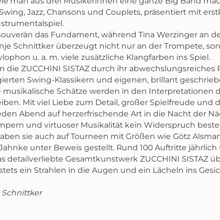
ie man aus drei Musikerinnen eine ganze Big Band macht
 Swing, Jazz, Chansons und Couplets, präsentiert mit e
trumentalspiel.
 souverän das Fundament, während Tina Werzinger an der
je Schnittker überzeugt nicht nur an der Trompete, sond
ophon u. a. m. viele zusätzliche Klangfarben ins Spiel.
ren die ZUCCHINI SISTAZ durch ihr abwechslungsreiches
ierten Swing-Klassikern und eigenen, brillant geschrieb
 musikalische Schätze werden in den Interpretationen 
iben. Mit viel Liebe zum Detail, großer Spielfreude und 
den Abend auf herzerfrischende Art in die Nacht der N
mpern und virtuoser Musikalität kein Widerspruch beste
haben sie auch auf Tourneen mit Größen wie Götz Alsma
Jahnke unter Beweis gestellt. Rund 100 Auftritte jährlic
s detailverliebte Gesamtkunstwerk ZUCCHINI SISTAZ übe
tets ein Strahlen in die Augen und ein Lächeln ins Gesi
 Schnittker