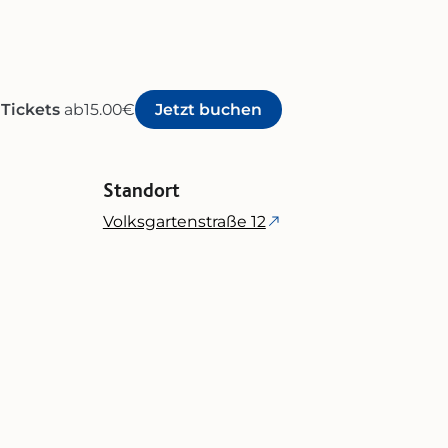
Tickets
ab
15.00
€
Jetzt buchen
Standort
Volksgartenstraße 12