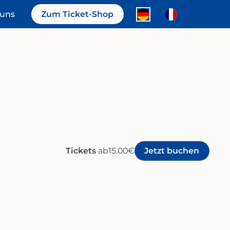
 uns
Zum Ticket-Shop
Tickets
ab
15.00
€
Jetzt buchen