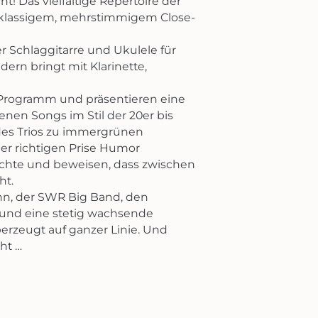
! Das vielfältige Repertoire der
rstklassigem, mehrstimmigem Close-
 Schlaggitarre und Ukulele für
ern bringt mit Klarinette,
 Programm und präsentieren eine
enen Songs im Stil der 20er bis
des Trios zu immergrünen
der richtigen Prise Humor
ächte und beweisen, dass zwischen
ht.
nn, der SWR Big Band, den
h und eine stetig wachsende
rzeugt auf ganzer Linie. Und
cht …