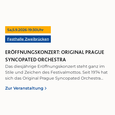
Sa,
5.9.2026
-
19:30
Uhr
Festhalle Zweibrücken
ERÖFFNUNGSKONZERT: ORIGINAL PRAGUE
SYNCOPATED ORCHESTRA
Das diesjährige Eröffnungskonzert steht ganz im
Stile und Zeichen des Festivalmottos. Seit 1974 hat
sich das Original Prague Syncopated Orchestra
(O.P.S.O.) der authentischen und historisch
Zur Veranstaltung
fundierten Interpretation des amerikanischen Jazz,
Blues und der Tanzmusik der 1920er und frühen
1930er Jahre verschrieben. Das Ensemble gilt als
eines der stilistisch überzeugendsten seiner Art
und begeistert mit einem Klang, der den Geist der