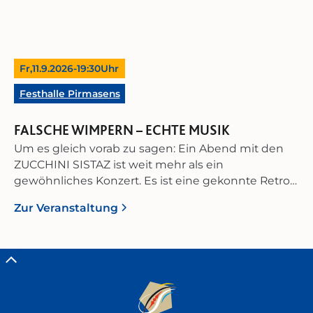
Fr,
11.9.2026
-
19:30
Uhr
Festhalle Pirmasens
FALSCHE WIMPERN – ECHTE MUSIK
Um es gleich vorab zu sagen: Ein Abend mit den
ZUCCHINI SISTAZ ist weit mehr als ein
gewöhnliches Konzert. Es ist eine gekonnte Retro-
Inszenierung, in der virtuose Musikalität,
Zur Veranstaltung
humorvolle Unterhaltung und Zeitgeist zu einer
perfekt abgestimmten Bühnenshow
verschmelzen. In ihrem vierten Bühnenprogramm
„Falsche Wimpern – Echte Musik“ demonstrieren
die drei Künstlerinnen aus der Swing-Metropole
Münster eindrucksvoll, wie man aus drei
Musikerinnen eine ganze Big Band macht! Das