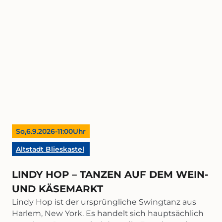
© FabianHerbst
So,
6.9.2026
-
11:00
Uhr
Altstadt Blieskastel
LINDY HOP – TANZEN AUF DEM WEIN-
UND KÄSEMARKT
Lindy Hop ist der ursprüngliche Swingtanz aus
Harlem, New York. Es handelt sich hauptsächlich