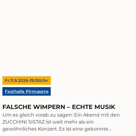
© Peter Wattendorff
Fr,
11.9.2026
-
19:30
Uhr
Festhalle Pirmasens
FALSCHE WIMPERN – ECHTE MUSIK
Um es gleich vorab zu sagen: Ein Abend mit den
ZUCCHINI SISTAZ ist weit mehr als ein
gewöhnliches Konzert. Es ist eine gekonnte
Retro-Inszenierung, in der virtuose Musikalität,